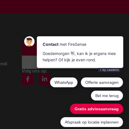
Bel ons
Mail ons
enst
Volg ons op: