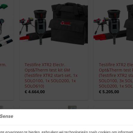
+
+
erm.
Testifire XTR2 Electr.
Testifire XTR2 Ele
Opt&Therm test kit 6M
Opt&Therm test 
(Testifire XTR2 start-set, 1x
(Testifire XTR2 st
SOLO100, 1x SOLO200, 1x
SOLO100, 3x SOL
SOLO610)
SOLO200, 1x SOL
€
4.664,00
€
5.205,00
te ervaringen te bieden, gebruiken wij technologieën zoals cookies om informati