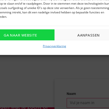
op te slaan en/of te raadplegen. Door in te stemmen met deze technologieën kun
UITVERK
zoals surfgedrag of unieke ID's op deze site verwerken. Als je geen toestemming
temming intrekt, kan dit een nadelige invloed hebben op bepaalde functies en
eden.
+
+
GA NAAR WEBSITE
AANPASSEN
m. &
Testifire9201 Rook, Therm. &
Testifire9001 Ro
CO testset 9m*.
testset 9m*.
Privacyverklaring
€
5.855,00
€
4.970,00
Naam
den wat je zocht of