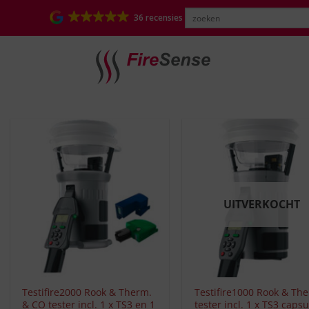
36 recensies
UITVERKOCHT
+
+
Testifire2000 Rook & Therm.
Testifire1000 Rook & Th
& CO tester incl. 1 x TS3 en 1
tester incl. 1 x TS3 capsu