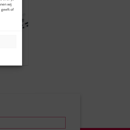
nen wij
OCHT
 geeft of
ok & Therm.