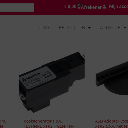
0
Mijn acc
€
0,00
Afrekenen
HOME
PRODUCTEN
WEBSHOP
+
+
erm.
Rookgenerator t.b.v.
ASD Adapter voor
le
TESTIFIRE XTR2 – GEN-1PK-
XTR2 t.b.v. het t