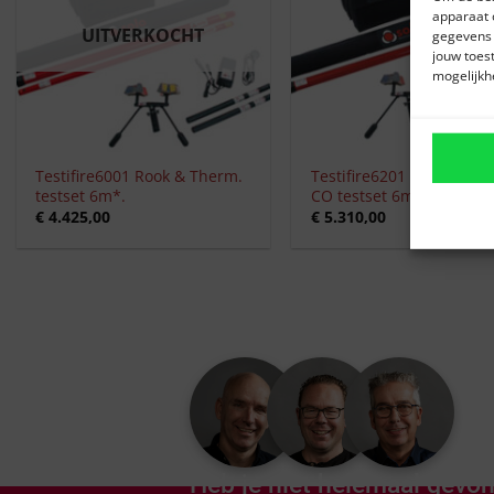
apparaat 
UITVERKOCHT
gegevens 
jouw toes
mogelijkh
+
+
Testifire6001 Rook & Therm.
Testifire6201 Rook, Ther
testset 6m*.
CO testset 6m*.
€
4.425,00
€
5.310,00
Heb je niet helemaal gevon