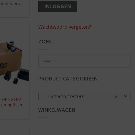
ookmelders
Wachtwoord vergeten?
ZOEK
PRODUCTCATEGORIEËN
Detectortesters
×
IFIRE XTR2
 en optisch
WINKELWAGEN