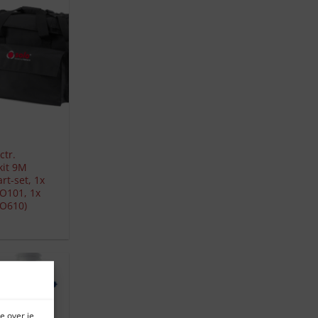
ctr.
kit 9M
art-set, 1x
O101, 1x
O610)
e over je