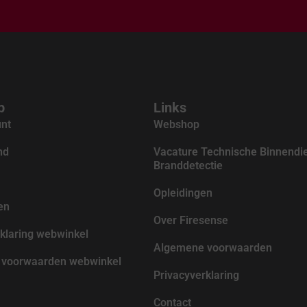
p
Links
unt
Webshop
nd
Vacature Technische Binnendi
Branddetectie
Opleidingen
en
Over Firesense
klaring webwinkel
Algemene voorwaarden
voorwaarden webwinkel
Privacyverklaring
Contact