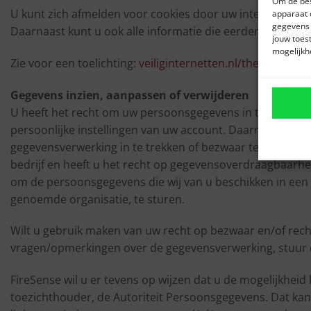
Om de bes
U kunt zich afmelden voor cookies door uw internetbrowse
apparaat 
gegevens 
Daarnaast kunt u ook alle informatie die eerder is opgesl
jouw toes
mogelijkh
Zie voor een toelichting:
veiliginternetten.nl/themes/situ
Gegevens inzien, aanpassen of verwijderen
U heeft het recht om uw persoonsgegevens in te zien, te co
persoonlijke instellingen van uw account. Daarnaast hee
gegevensverwerking in te trekken of bezwaar te maken 
bedrijf en heeft u het recht op gegevensoverdraagbaarhei
om de persoonsgegevens die wij van u beschikken in een
genoemde organisatie, te sturen.
Wilt u gebruik maken van uw recht op bezwaar en/of rec
vragen/opmerkingen over de gegevensverwerking, stuur 
FireSense wil u er tevens op wijzen dat u de mogelijkheid 
toezichthouder, de Autoriteit Persoonsgegevens. Dat kan