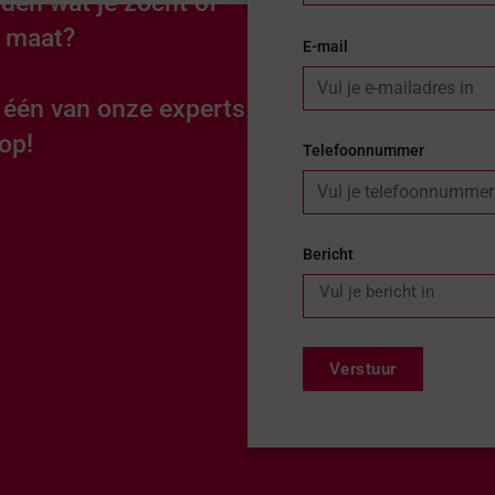
den wat je zocht of
p maat?
E-mail
n één van onze experts
op!
Telefoonnummer
Bericht
Verstuur