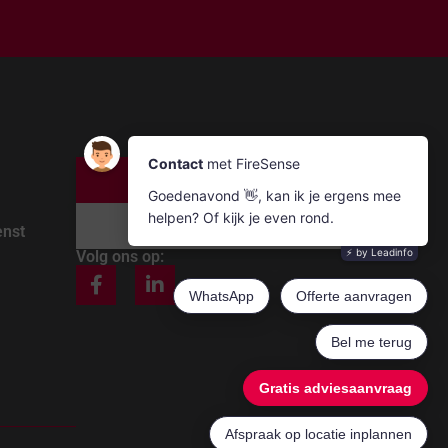
Bel ons
Mail ons
enst
Volg ons op: