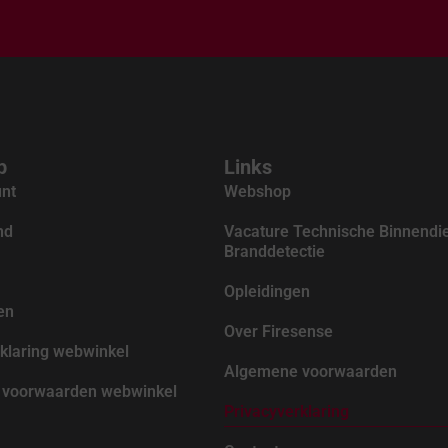
p
Links
unt
Webshop
nd
Vacature Technische Binnendi
Branddetectie
Opleidingen
en
Over Firesense
klaring webwinkel
Algemene voorwaarden
voorwaarden webwinkel
Privacyverklaring