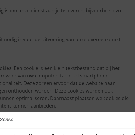
is om onze dienst aan je te leveren, bijvoorbeeld zo
dit nodig is voor de uitvoering van onze overeenkomst
n
okies. Een cookie is een klein tekstbestand dat bij het
browser van uw computer, tablet of smartphone.
ionaliteit. Deze zorgen ervoor dat de website naar
ingen onthouden worden. Deze cookies worden ook
kunnen optimaliseren. Daarnaast plaatsen we cookies die
ntent kunnen aanbieden.
geïnformeerd over deze cookies en toestemming gevraagd