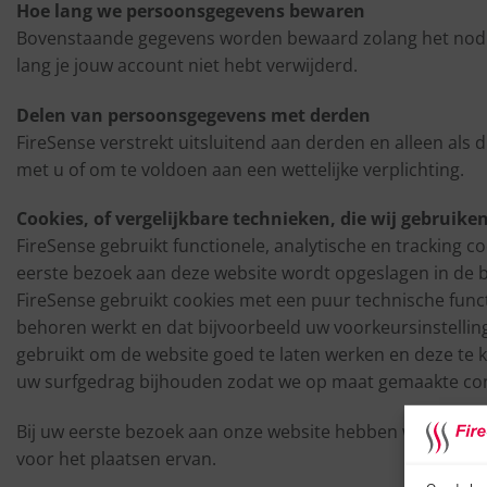
Hoe lang we persoonsgegevens bewaren
Bovenstaande gegevens worden bewaard zolang het nodig 
lang je jouw account niet hebt verwijderd.
Delen van persoonsgegevens met derden
FireSense verstrekt uitsluitend aan derden en alleen als 
met u of om te voldoen aan een wettelijke verplichting.
Cookies, of vergelijkbare technieken, die wij gebruike
FireSense gebruikt functionele, analytische en tracking co
eerste bezoek aan deze website wordt opgeslagen in de 
FireSense gebruikt cookies met een puur technische funct
behoren werkt en dat bijvoorbeeld uw voorkeursinstell
gebruikt om de website goed te laten werken en deze te 
uw surfgedrag bijhouden zodat we op maat gemaakte co
Bij uw eerste bezoek aan onze website hebben wij u al 
voor het plaatsen ervan.