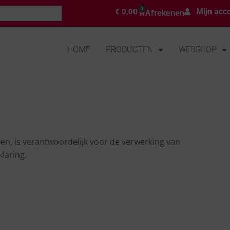
0
Mijn acc
€
0,00
Afrekenen
HOME
PRODUCTEN
WEBSHOP
n, is verantwoordelijk voor de verwerking van
laring.