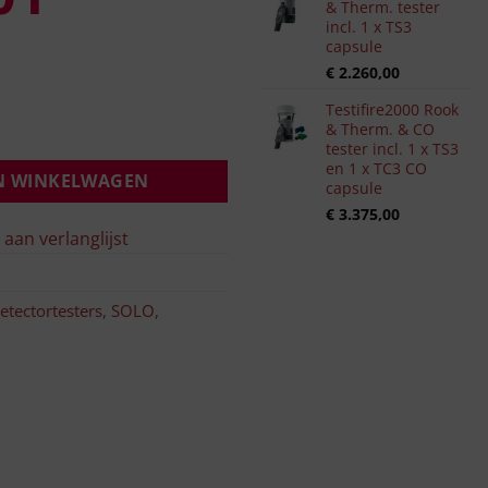
& Therm. tester
incl. 1 x TS3
capsule
€
2.260,00
Testifire2000 Rook
& Therm. & CO
tester incl. 1 x TS3
en 1 x TC3 CO
N WINKELWAGEN
capsule
€
3.375,00
aan verlanglijst
etectortesters
,
SOLO
,