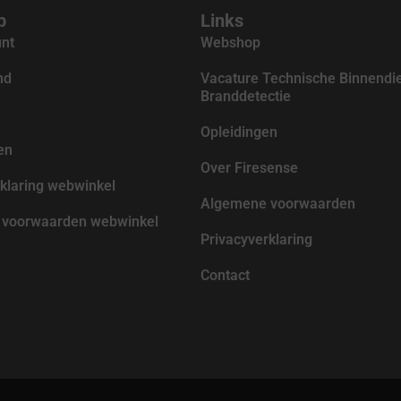
p
Links
unt
Webshop
nd
Vacature Technische Binnendi
Branddetectie
Opleidingen
en
Over Firesense
klaring webwinkel
Algemene voorwaarden
voorwaarden webwinkel
Privacyverklaring
Contact