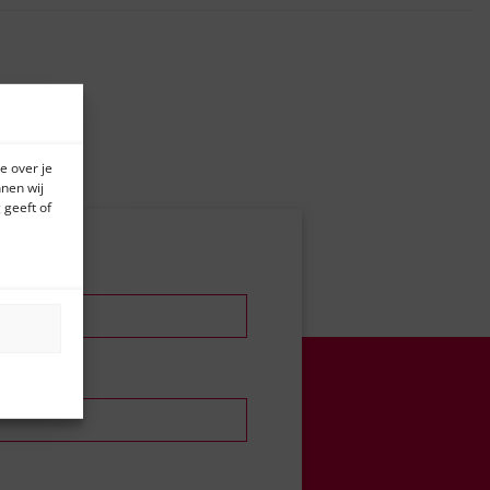
e over je
nen wij
 geeft of