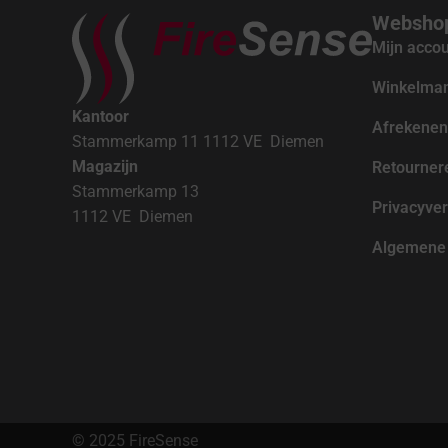
Websho
Mijn acco
Winkelma
Kantoor
Afrekenen
Stammerkamp 11 1112 VE Diemen
Magazijn
Retourner
Stammerkamp 13
Privacyver
1112 VE Diemen
Algemene 
© 2025 FireSense