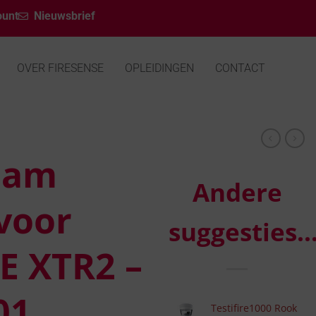
ount
Nieuwsbrief
OVER FIRESENSE
OPLEIDINGEN
CONTACT
aam
Andere
voor
suggesties
E XTR2 –
01
Testifire1000 Rook