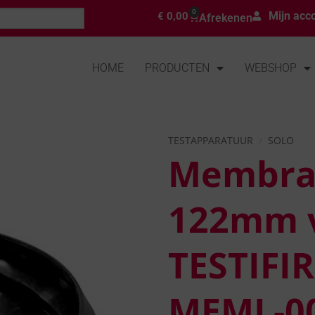
0
Mijn acc
€
0,00
Afrekenen
HOME
PRODUCTEN
WEBSHOP
TESTAPPARATUUR
/
SOLO
Membr
Toevoegen
aan
verlanglijst
122mm 
TESTIFIR
MEML-0