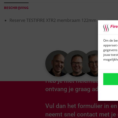
BESCHRIJVING
Reserve TESTIFIRE XTR2 membraam 122mm
Om de bes
apparaat 
gegevens 
jouw toes
mogelijkh
Heb je niet helemaal gevon
ontvang je graag advies o
Vul dan het formulier in e
neemt snel contact met je 