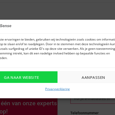
te ervaringen te bieden, gebruiken wij technologieën zoals cookies om informati
op te slaan en/of te raadplegen. Door in te stemmen met deze technologieën kun
zoals surfgedrag of unieke ID's op deze site verwerken. Als je geen toestemming
temming intrekt, kan dit een nadelige invloed hebben op bepaalde functies en
eden.
Naam
GA NAAR WEBSITE
AANPASSEN
den wat je zocht of
p maat?
E-mail
Privacyverklaring
n één van onze experts
op!
Telefoonnummer