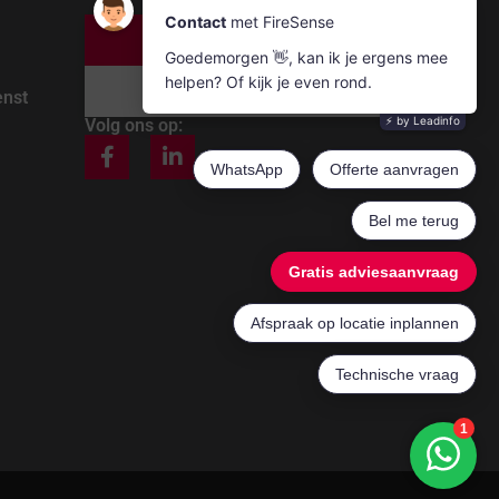
Bel ons
Mail ons
enst
Volg ons op: