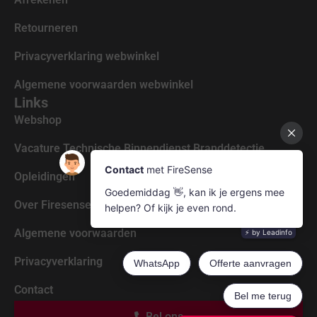
Retourneren
Privacyverklaring webwinkel
Algemene voorwaarden webwinkel
Links
Webshop
Vacature Technische Binnendienst Branddetectie
Opleidingen
Over Firesense
Algemene voorwaarden
Privacyverklaring
Contact
Bel ons