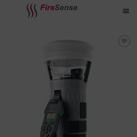
Toevoegen
aan
verlanglijst