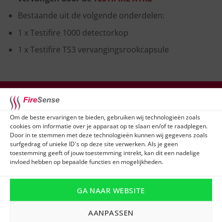
Bestaande uit de volgende onderdelen:
1 x Testifire 1000 detectorkop
1 x Testifire TS3 vervangingsrookcapsule
Om de beste ervaringen te bieden, gebruiken wij technologieën zoals
cookies om informatie over je apparaat op te slaan en/of te raadplegen.
Door in te stemmen met deze technologieën kunnen wij gegevens zoals
surfgedrag of unieke ID's op deze site verwerken. Als je geen
Heb je niet helemaal gevonden wat je zocht
toestemming geeft of jouw toestemming intrekt, kan dit een nadelige
invloed hebben op bepaalde functies en mogelijkheden.
of ontvang je graag advies op maat?
GA NAAR WEBSITE
Vul dan het formulier in en één van onze
experts neemt snel contact met je op!
AANPASSEN