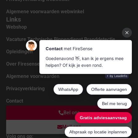
Algemene voorwaarden webwinkel
Links
Webshop
Vacature Technische Binnendienst Branddetectie
Opleidingen
Over Firesense
Algemene voorwaarden
Privacyverklaring
Contact
Bel ons
Mail ons
Volg ons op: