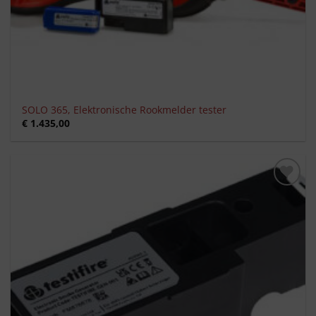
SOLO 365, Elektronische Rookmelder tester
€
1.435,00
Toevoegen
aan
verlanglijst