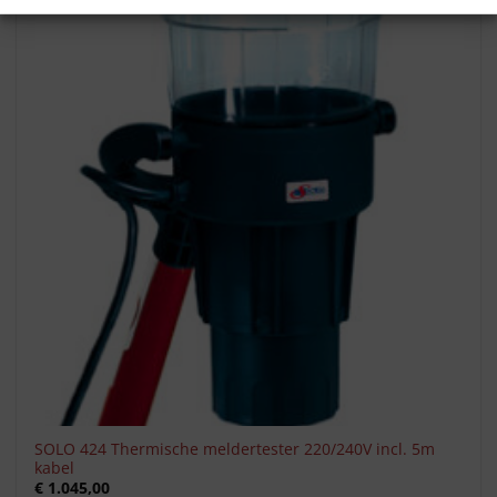
Toevoegen
aan
verlanglijst
SOLO 424 Thermische meldertester 220/240V incl. 5m
kabel
€
1.045,00