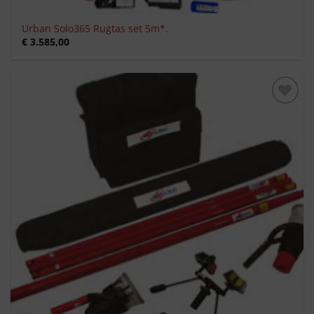
Urban Solo365 Rugtas set 5m*.
€
3.585,00
Toevoegen
aan
verlanglijst