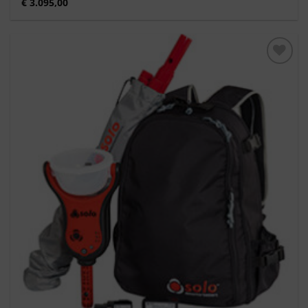
€
3.095,00
Toevoegen
aan
verlanglijst