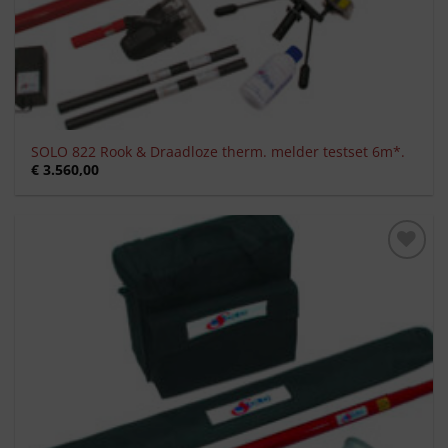
SOLO 822 Rook & Draadloze therm. melder testset 6m*.
€
3.560,00
Toevoegen
aan
verlanglijst