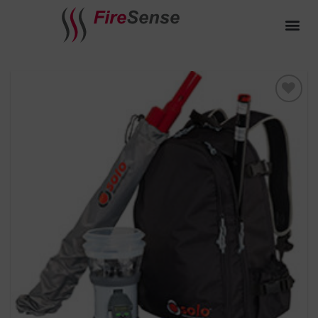
Toevoegen
aan
verlanglijst