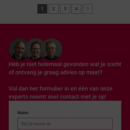
1
2
3
4
Heb je niet helemaal gevonden wat je zocht
of ontvang je graag advies op maat?
Vul dan het formulier in en één van onze
experts neemt snel contact met je op!
Naam