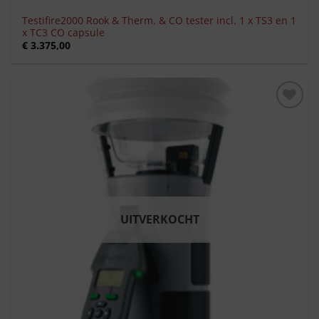
Testifire2000 Rook & Therm. & CO tester incl. 1 x TS3 en 1
x TC3 CO capsule
€
3.375,00
Toevoegen
aan
verlanglijst
UITVERKOCHT