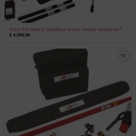
SOLO 823 Rook & Draadloze therm. melder testset 9m*.
€
4.090,00
Toevoegen
aan
verlanglijst