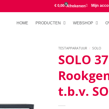
0
€
0,00
Mijn acco
Afrekenen
HOME
PRODUCTEN
WEBSHOP
O
TESTAPPARATUUR
/
SOLO
SOLO 37
Rookgen
t.b.v. S