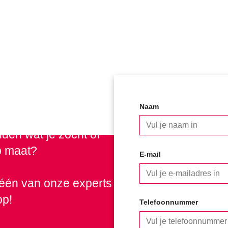
Naam
den wat je zocht of
p maat?
E-mail
n één van onze experts
op!
Telefoonnummer