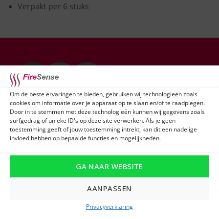
Verpakt per 6 stuks
Om de beste ervaringen te bieden, gebruiken wij technologieën zoals
cookies om informatie over je apparaat op te slaan en/of te raadplegen.
Heb je niet helemaal gevonden wat je zocht
Door in te stemmen met deze technologieën kunnen wij gegevens zoals
of ontvang je graag advies op maat?
surfgedrag of unieke ID's op deze site verwerken. Als je geen
toestemming geeft of jouw toestemming intrekt, kan dit een nadelige
invloed hebben op bepaalde functies en mogelijkheden.
Vul dan het formulier in en één van onze
experts neemt snel contact met je op!
GA NAAR WEBSITE
Naam
AANPASSEN
Privacyverklaring