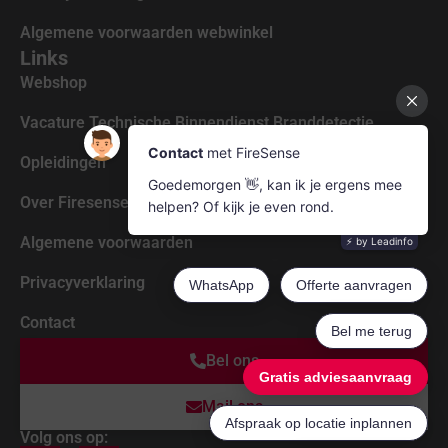
Algemene voorwaarden webwinkel
Links
Webshop
Vacature Technische Binnendienst Branddetectie
Opleidingen
Over Firesense
Algemene voorwaarden
Privacyverklaring
Contact
Bel ons
Mail ons
Volg ons op: