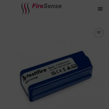
Toevoegen
aan
verlanglijst