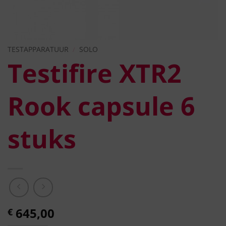
TESTAPPARATUUR
/
SOLO
Testifire XTR2
Rook capsule 6
stuks
645,00
€