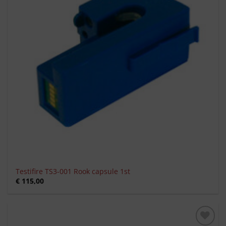
Testifire TS3-001 Rook capsule 1st
€
115,00