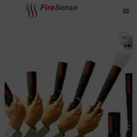
Toevoegen
aan
verlanglijst