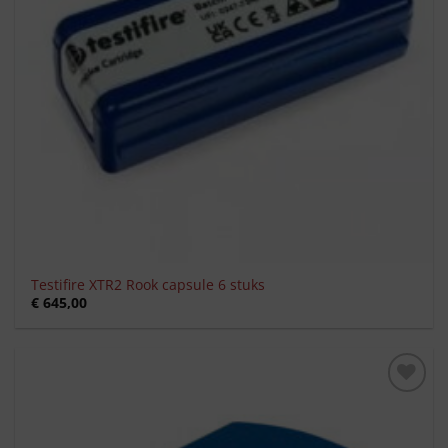
Testifire XTR2 Rook capsule 6 stuks
€
645,00
Toevoegen
aan
verlanglijst