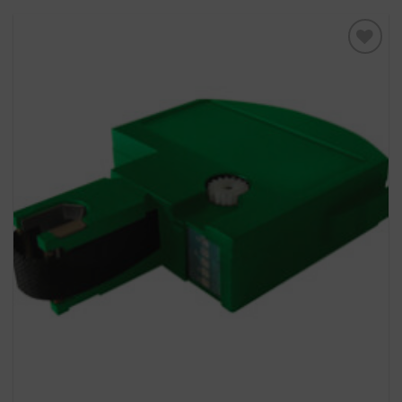
Toevoegen
aan
verlanglijst