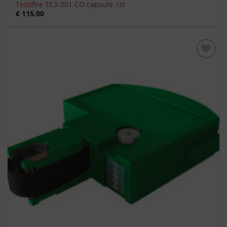
Testifire TC3-001 CO capsule 1st
€
115,00
Toevoegen
aan
verlanglijst