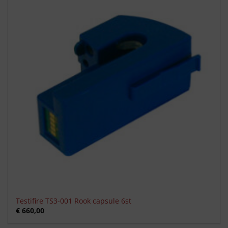
Toevoegen
aan
verlanglijst
Testifire TS3-001 Rook capsule 6st
€
660,00