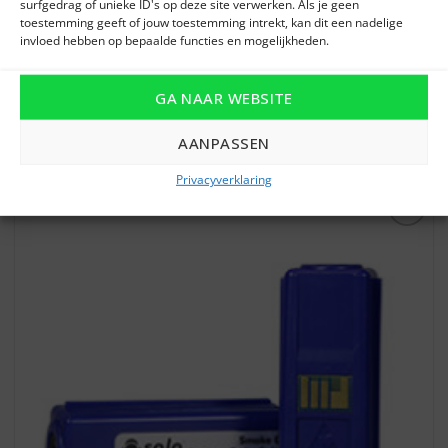
surfgedrag of unieke ID's op deze site verwerken. Als je geen
toestemming geeft of jouw toestemming intrekt, kan dit een nadelige
invloed hebben op bepaalde functies en mogelijkheden.
GA NAAR WEBSITE
SOLO365 ES3 Rookcapsule 12st
€
955,00
AANPASSEN
Privacyverklaring
Toevoegen
aan
verlanglijst