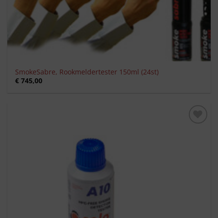
SmokeSabre, Rookmeldertester 150ml (24st)
€
745,00
Toevoegen
aan
verlanglijst