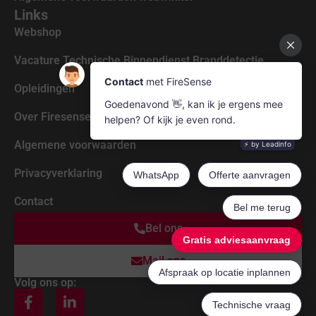
Links
Webshop
Vacature Technische Binnendienst Branddetectie
Opleidingen
Over Firesense
Algemene voorwaarden
Privacyverklaring
Contact
Bel ons
Mail ons
Volg ons op: