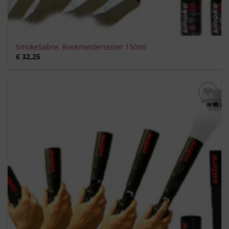
SmokeSabre, Rookmeldertester 150ml
€
32,25
Toevoegen
aan
verlanglijst