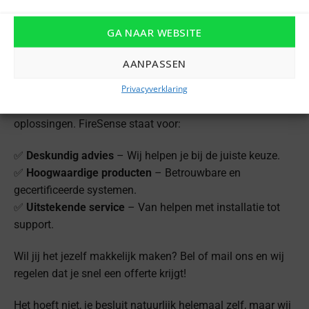
projectduur.
🔸
Volledige ondersteuning
– Installatie, onderhoud en
GA NAAR WEBSITE
service inbegrepen.
🔸
Direct inzetbaar
– Direct beschikbaar voor snelle
AANPASSEN
plaatsing.
Privacyverklaring
Als expert in branddetectie bieden wij de beste
oplossingen. FireSense staat voor:
✅
Deskundig advies
– Wij helpen je bij de juiste keuze.
✅
Hoogwaardige producten
– Betrouwbare en
gecertificeerde systemen.
✅
Uitstekende service
– Van helpen met installatie tot
support.
Wil jij het jezelf makkelijk maken? Bel of mail ons en wij
regelen dat je snel een offerte krijgt!
Het hoeft niet, je besluit natuurlijk helemaal zelf, maar wij