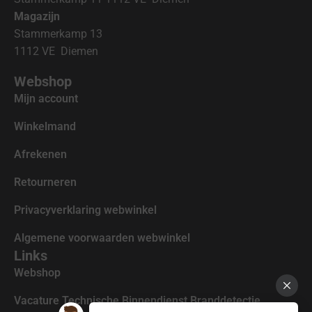
Magazijn
Stammerkamp 13
1112 VE Diemen
Webshop
Mijn account
Winkelmand
Afrekenen
Retourneren
Privacyverklaring webwinkel
Algemene voorwaarden webwinkel
Links
Webshop
Vacature Technische Binnendienst Branddetectie