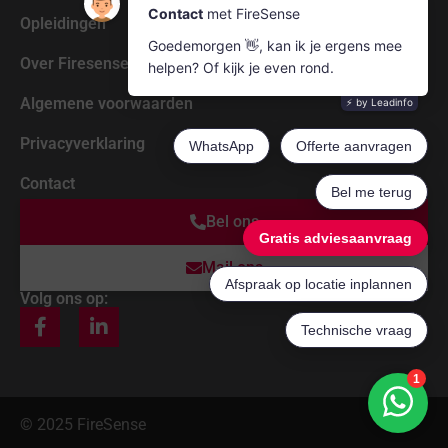
Opleidingen
Over Firesense
Algemene voorwaarden
Privacyverklaring
Contact
Bel ons
Mail ons
Volg ons op:
© 2025 FireSense