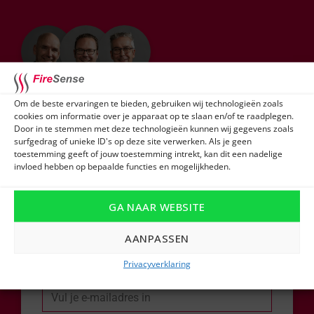
Heb je niet helemaal gevonden wat je zocht
Om de beste ervaringen te bieden, gebruiken wij technologieën zoals
of ontvang je graag advies op maat?
cookies om informatie over je apparaat op te slaan en/of te raadplegen.
Door in te stemmen met deze technologieën kunnen wij gegevens zoals
surfgedrag of unieke ID's op deze site verwerken. Als je geen
Vul dan het formulier in en één van onze
toestemming geeft of jouw toestemming intrekt, kan dit een nadelige
experts neemt snel contact met je op!
invloed hebben op bepaalde functies en mogelijkheden.
Naam
GA NAAR WEBSITE
AANPASSEN
Privacyverklaring
E-mail