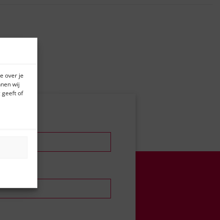
e over je
nen wij
 geeft of