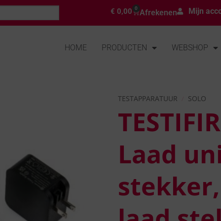
0
Mijn acc
€
0,00
Afrekenen
HOME
PRODUCTEN
WEBSHOP
TESTAPPARATUUR
/
SOLO
TESTIFI
Toevoegen
aan
verlanglijst
Laad uni
stekker
laad ste