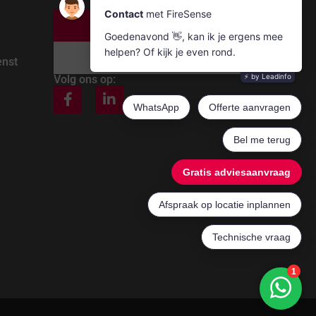
Bel ons
Mail ons
enst
Volg ons op: