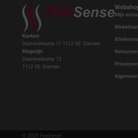
Websho
Mijn acco
Winkelma
Kantoor
Afrekenen
Stammerkamp 11 1112 VE Diemen
Magazijn
Retourner
Stammerkamp 13
Privacyver
1112 VE Diemen
Algemene 
© 2025 FireSense