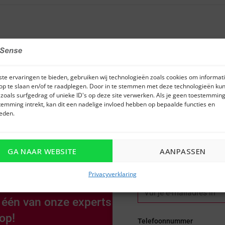
te ervaringen te bieden, gebruiken wij technologieën zoals cookies om informati
op te slaan en/of te raadplegen. Door in te stemmen met deze technologieën kun
zoals surfgedrag of unieke ID's op deze site verwerken. Als je geen toestemming
temming intrekt, kan dit een nadelige invloed hebben op bepaalde functies en
eden.
Naam
GA NAAR WEBSITE
AANPASSEN
den wat je zocht of
p maat?
E-mail
Privacyverklaring
n één van onze experts
op!
Telefoonnummer