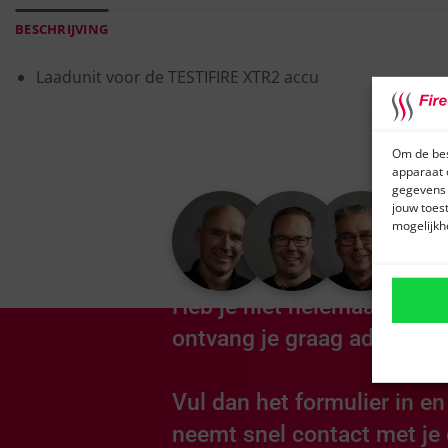
BESCHRIJVING
Laadunit voor de TESTIFIRE XTR2 accu
Om de bes
apparaat 
gegevens 
jouw toes
mogelijkh
Heb je niet helemaal gevon
ontvang je graag advies o
Vul dan het formulier in e
neemt snel contact met je 