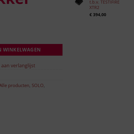
t.b.v. TESTIFIRE
XTR2
€
394,00
N WINKELWAGEN
aan verlanglijst
Alle producten
,
SOLO
,