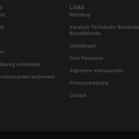
p
Links
unt
Webshop
nd
Vacature Technische Binnendi
Branddetectie
Opleidingen
en
Over Firesense
klaring webwinkel
Algemene voorwaarden
voorwaarden webwinkel
Privacyverklaring
Contact