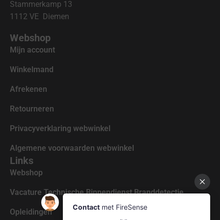
Stammerkamp 13
1112 VE Diemen
Webshop
Mijn account
Winkelmand
Afrekenen
Retourneren
Privacyverklaring webwinkel
Algemene voorwaarden webwinkel
Links
Webshop
Vacature Technische Binnendienst Branddetectie
Opleidingen