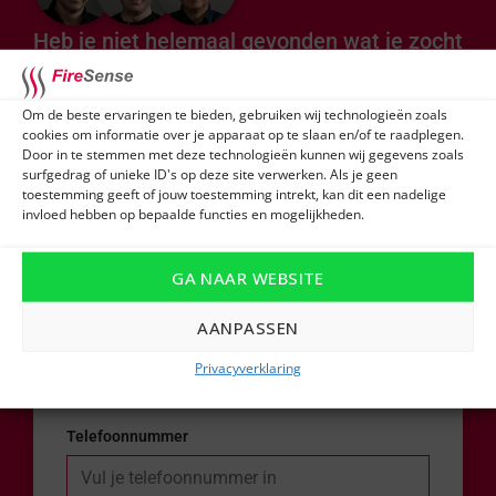
Heb je niet helemaal gevonden wat je zocht
of ontvang je graag advies op maat?
Om de beste ervaringen te bieden, gebruiken wij technologieën zoals
Vul dan het formulier in en één van onze
cookies om informatie over je apparaat op te slaan en/of te raadplegen.
Door in te stemmen met deze technologieën kunnen wij gegevens zoals
experts neemt snel contact met je op!
surfgedrag of unieke ID's op deze site verwerken. Als je geen
toestemming geeft of jouw toestemming intrekt, kan dit een nadelige
invloed hebben op bepaalde functies en mogelijkheden.
Naam
GA NAAR WEBSITE
AANPASSEN
E-mail
Privacyverklaring
Telefoonnummer