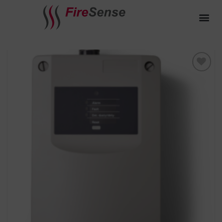
Toevoegen
aan
verlanglijst