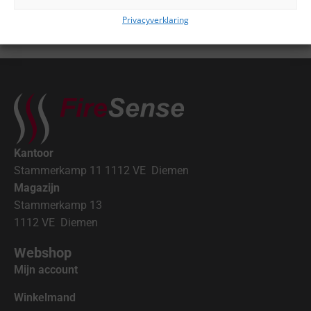
Privacyverklaring
Kantoor
Stammerkamp 11 1112 VE Diemen
Magazijn
Stammerkamp 13
1112 VE Diemen
Webshop
Mijn account
Winkelmand