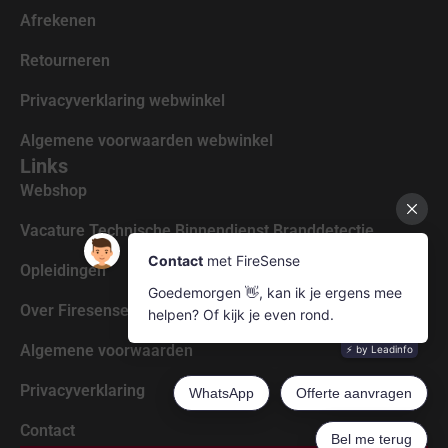
Afrekenen
Retourneren
Privacyverklaring webwinkel
Algemene voorwaarden webwinkel
Links
Webshop
Vacature Technische Binnendienst Branddetectie
Opleidingen
Over Firesense
Algemene voorwaarden
Privacyverklaring
Contact