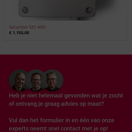
Securiton 531 ASD
€
1.150,00
Heb je niet helemaal gevonden wat je zocht
of ontvang je graag advies op maat?
Vul dan het formulier in en één van onze
experts neemt snel contact met je op!