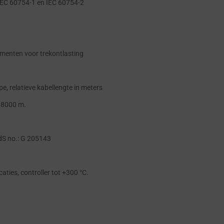
IEC 60754-1 en IEC 60754-2
lementen voor trekontlasting
e, relatieve kabellengte in meters
 8000 m.
dS no.: G 205143
aties, controller tot +300 °C.