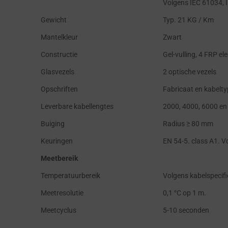
Volgens IEC 61034, 
Gewicht
Typ. 21 KG / Km
Mantelkleur
Zwart
Constructie
Gel-vulling, 4 FRP e
Glasvezels
2 optische vezels
Opschriften
Fabricaat en kabeltyp
Leverbare kabellengtes
2000, 4000, 6000 en
Buiging
Radius ≥ 80 mm
Keuringen
EN 54-5. class A1. V
Meetbereik
Temperatuurbereik
Volgens kabelspecific
Meetresolutie
0,1 °C op 1 m.
Meetcyclus
5-10 seconden