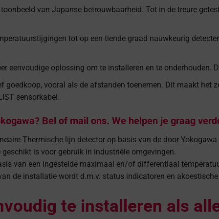
toonbeeld van Japanse betrouwbaarheid. Tot in de treure getest
eratuurstijgingen tot op een tiende graad nauwkeurig detecter
r eenvoudige oplossing om te installeren en te onderhouden. Dit
f goedkoop, vooral als de afstanden toenemen. Dit maakt het ze
LIST sensorkabel.
kogawa? Bel of mail ons. We helpen je graag verde
aire Thermische lijn detector op basis van de door Yokogawa 
geschikt is voor gebruik in industriële omgevingen.
s van een ingestelde maximaal en/of differentiaal temperatuur
an de installatie wordt d.m.v. status indicatoren en akoestisch
voudig te installeren als all