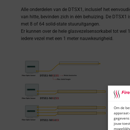
Alle onderdelen van de DTSX1, inclusief het eenvoudig 
van hitte, bevinden zich in één behuizing. De DTSX1 is
met 8 of 64 solid-state stuuruitgangen.
Er kunnen over de hele glasvezelsensorkabel tot we
iedere vezel met een 1 meter nauwkeurigheid.
Om de bes
apparaat 
gegevens 
jouw toes
mogelijkh