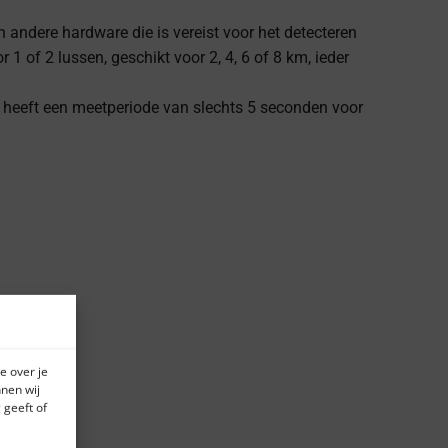
n andere hardware die is vereist voor het detecteren
1 of 2 lussen, geschikt voor 2, 4, 6 of 8 km, ieder
heeft een meetperiode van slechts 5 seconden voor
e over je
nen wij
 geeft of