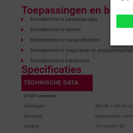
Toepassingen en belang
Branddetectie in parkeergarages
Branddetectie in tunnels
Branddetectie in transportbanden
Branddetectie in magazijnen en productiefacilitei
Branddetectie in kabeltracés
Specificaties
TECHNISCHE DATA
DTSX1 controller
Afmetingen
500 (W) × 500 (H) ×
Behuizing
Staal, powder coated
Voeding
10 V tot 30 V DC