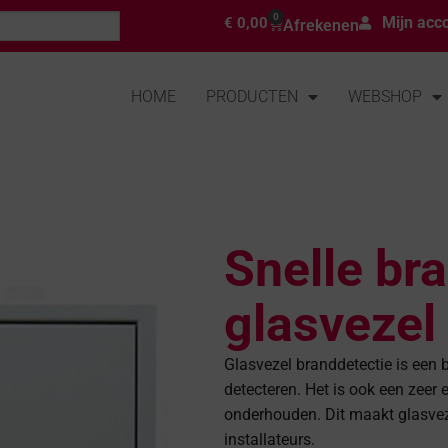
0
Mijn acc
€
0,00
Afrekenen
HOME
PRODUCTEN
WEBSHOP
Snelle br
glasvezel
Glasvezel branddetectie is een
detecteren. Het is ook een zeer 
onderhouden. Dit maakt glasveze
installateurs.