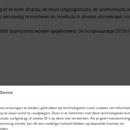
af te lezen display, de relais uitgangcircuits, de alarmcircuits e
 eenvoudig te monteren en leverbaar in diverse uitvoeringen voor 
l 1000 alarmzones worden gedefinieerd. De hoogwaardige DTSX1 
te ervaringen te bieden, gebruiken wij technologieën zoals cookies om informati
op te slaan en/of te raadplegen. Door in te stemmen met deze technologieën kun
zoals surfgedrag of unieke ID's op deze site verwerken. Als je geen toestemming
temming intrekt, kan dit een nadelige invloed hebben op bepaalde functies en
eden.