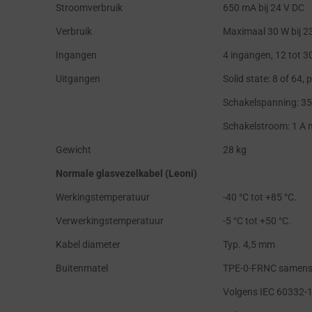
Stroomverbruik
650 mA bij 24 V DC
Verbruik
Maximaal 30 W bij 23
Ingangen
4 ingangen, 12 tot 
Uitgangen
Solid state: 8 of 64
Schakelspanning: 35
Schakelstroom: 1 A m
Gewicht
28 kg
Normale glasvezelkabel (Leoni)
Werkingstemperatuur
-40 °C tot +85 °C.
Verwerkingstemperatuur
-5 °C tot +50 °C.
Kabel diameter
Typ. 4,5 mm
Buitenmatel
TPE-0-FRNC samenste
Volgens IEC 60332-1