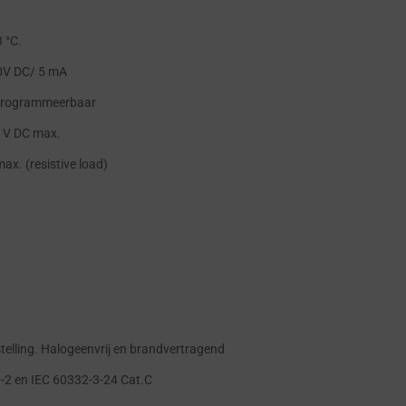
 °C.
30V DC/ 5 mA
, programmeerbaar
 V DC max.
ax. (resistive load)
lling. Halogeenvrij en brandvertragend
-2 en IEC 60332-3-24 Cat.C