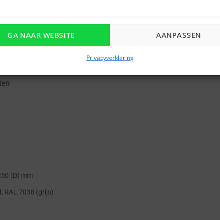
rijkste doelmarkten
GA NAAR WEBSITE
AANPASSEN
Privacyverklaring
ten
 250 (D) mm
, RAL 7038 (grijs)