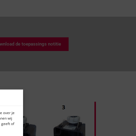
wnload de toepassings notitie
e over je
nen wij
 geeft of