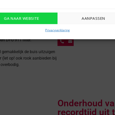
GA NAAR WEBSITE
AANPASSEN
Privacyverklaring
Neem vandaag nog contact op 
een DFU 911 filter.
eel gemakkelijk de buis uitzuigen
 (let op! ook rook aanbieden bij
 overbodig.
Onderhoud van
recordtijd uit 