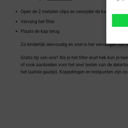
Open de 2 metalen clips en verwijder de kap
Vervang het filter
Plaats de kap terug
Zo kinderlijk eenvoudig en snel is het vervangen van 
Gratis tip van ons? Als je het filter eruit heb kun je h
of rook aanbieden voor het snel testen van de detector
het laatste gaatje). Koppelingen en testpunten zijn zo