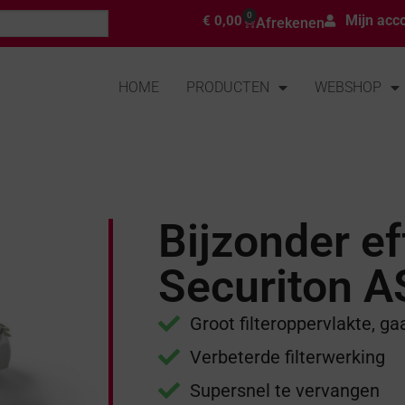
0
Mijn acc
€
0,00
Afrekenen
HOME
PRODUCTEN
WEBSHOP
Bijzonder eff
Securiton 
Groot filteroppervlakte, g
Verbeterde filterwerking
Supersnel te vervangen