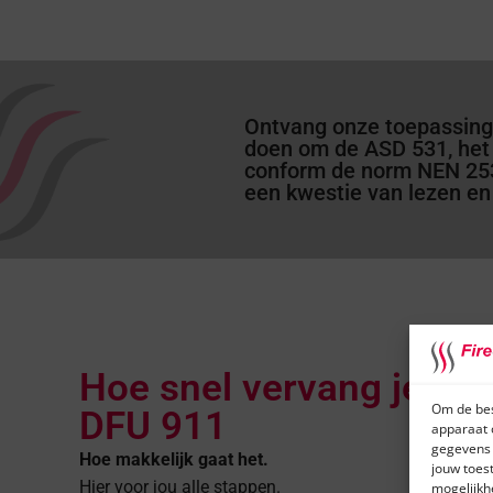
Ontvang onze toepassings
doen om de ASD 531, het 
conform de norm NEN 2535 
een kwestie van lezen en
Hoe snel vervang je het 
Om de bes
DFU 911
apparaat 
gegevens 
Hoe makkelijk gaat het.
jouw toes
Hier voor jou
alle stappen
.
mogelijkh