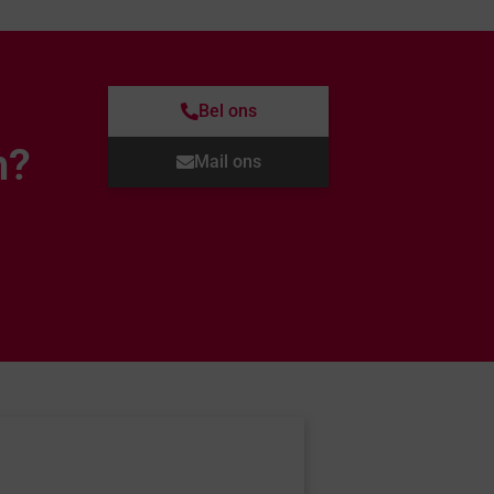
Bel ons
n?
Mail ons