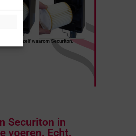
en ontdek zelf waarom Securiton.
 Securiton in
te voeren. Echt.