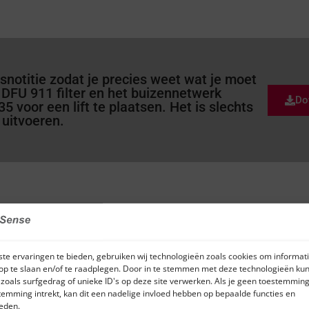
notitie zodat je precies weet wat je moet
DFU 911 filter en het buizennetwerk
Do
voor een lift te plaatsen. Het is slechts
 uitvoeren.
ASD filter
te ervaringen te bieden, gebruiken wij technologieën zoals cookies om informati
op te slaan en/of te raadplegen. Door in te stemmen met deze technologieën kun
zoals surfgedrag of unieke ID's op deze site verwerken. Als je geen toestemming
temming intrekt, kan dit een nadelige invloed hebben op bepaalde functies en
eden.